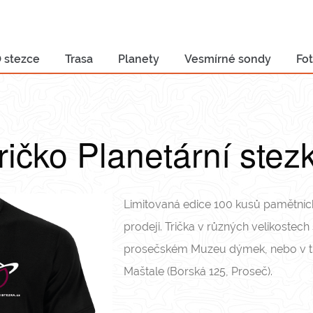
 stezce
Trasa
Planety
Vesmírné sondy
Fot
ričko Planetární stez
Limitovaná edice 100 kusů pamětních 
prodeji. Trička v různých velikostech
prosečském Muzeu dýmek, nebo v tu
Maštale (Borská 125, Proseč).