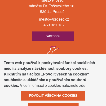
Město Proseč
náměstí Dr. Tošovského 18,
539 44 Proseč
mesto@prosec.cz
469 321 137
FACEBOOK
Tento web používá k poskytování funkcí sociálních
médií a analýze návštěvnosti soubory cookies.
Kliknutím na tlačítko „Povolit všechna cookies“
souhlasíte s ukládáním a používáním souborů
cookies.
Více informací o cookies naleznete zde
POVOLIT VŠECHNA COOKIES