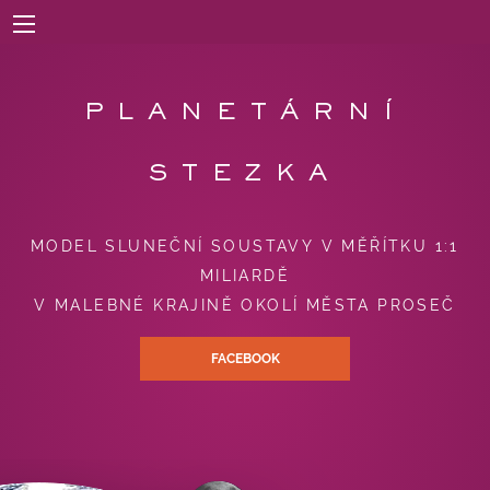
Přejít
k
hlavnímu
obsahu
PLANETÁRNÍ
STEZKA
MODEL SLUNEČNÍ SOUSTAVY V MĚŘÍTKU 1:1
MILIARDĚ
V MALEBNÉ KRAJINĚ OKOLÍ MĚSTA PROSEČ
FACEBOOK