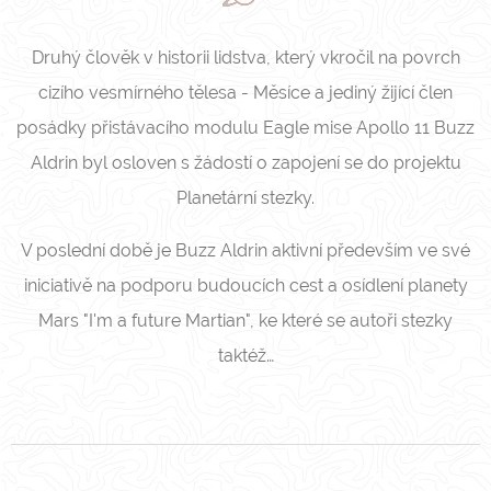
Druhý člověk v historii lidstva, který vkročil na povrch
cizího vesmírného tělesa - Měsíce a jediný žijící člen
posádky přistávacího modulu Eagle mise Apollo 11 Buzz
Aldrin byl osloven s žádostí o zapojení se do projektu
Planetární stezky.
V poslední době je Buzz Aldrin aktivní především ve své
iniciativě na podporu budoucích cest a osídlení planety
Mars "I'm a future Martian", ke které se autoři stezky
taktéž…